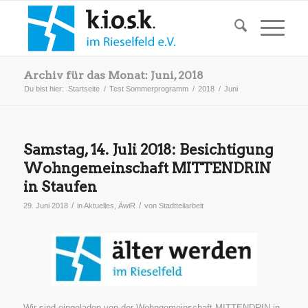
Archiv für das Monat: Juni, 2018
Du bist hier:
Startseite
/
Test Sommerprogramm
/
2018
/
Juni
Samstag, 14. Juli 2018: Besichtigung
Wohngemeinschaft MITTENDRIN
in Staufen
/
/
29. Juni 2018
in
Aktuelles
,
ÄwiR
von
Stadtteilarbeit
Wir sind eingeladen von der Wohngemeinschaft MITTENDRIN in