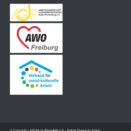
© Copyright -
KIOSK im Rieselfeld e.V.
-
Enfold Theme by Kriesi