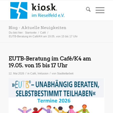
Blog - Aktuelle Neuigkeiten
Du bist hier:
Startseite
/
Café
/
EUTB-Beratung im Café/K4 am 19.05. von 15 bis 17 Uhr
EUTB-Beratung im Café/K4 am
19.05. von 15 bis 17 Uhr
/
/
12. Mai 2026
in
Café
,
Inklusion
von
Stadtteilarbeit