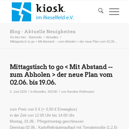
Blog - Aktuelle Neuigkeiten
Du bist hier:
Startseite
/
Aktuelles
/
Mittagstisch to go < Mit Abstand -- zum Abholen > der neue Plan vom 02.06....
Mittagstisch to go < Mit Abstand --
zum Abholen > der neue Plan vom
02.06. bis 19.06.
/
/
2. Juni 2020
in
Aktuelles
,
KIOSK
von
Karoline Reithmann
zum Preis von 5 € (+ 0,50 € Einwegbox)
in der Zeit von 12:00 Uhr bis 14:00 Uhr.
Montag ,01.06.: Pfingstmontag geschlossen
Dienstag 02.06.: Kartoffelkräuterauflauf mit Tomatensoße (1,2,6)