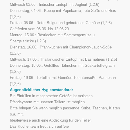
Mittwoch 03.06.: Indischer Eintopf mit Joghurt (1,2,6)
Donnerstag, 04.06.: Kebap mit Paprikamix, rote Soße und Reis
(1,2,6)
Freitag, 05.06.: Roter Bulgur und gebratenes Gemüse (1,2,6)
Caféferien vom 08.06. bis 12.06.20
Montag, 15.06.: Röstiecken mit Sommergemüse u.
Spargelstücke (1,2,6)
Dienstag, 16.06.: Pfannkuchen mit Champignon-Lauch-Soße
(1,2,6)
Mittwoch, 17.06.: Thailändischer Eintopf mit Basmatireis (1,2,6)
Donnerstag, 18.06.: Gefülltes Hähnchen mit Süßkartoffelgratin
(1,2,6)
Freitag, 19.06.: Tortellini mit Gemüse-Tomatensoße, Parmesan
(1,2,6)
Augenblicklicher Hygienestandard:
Ein Einfüllen in mitgebrachte Gefäße ist verboten.
Pfandsystem mit unseren Tellern ist möglich.
Bitte bringen Sie wenn möglich passende Körbe, Taschen, Kisten
o.ä. mit.
Idealerweise auch eine Abdeckung für den Teller.
Das Küchenteam freut sich auf Sie