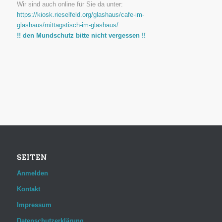
Wir sind auch online für Sie da unter:
https://kiosk.rieselfeld.org/glashaus/cafe-im-
glashaus/mittagstisch-im-glashaus/
!! den Mundschutz bitte nicht vergessen !!
SEITEN
Anmelden
Kontakt
Impressum
Datenschutzerklärung