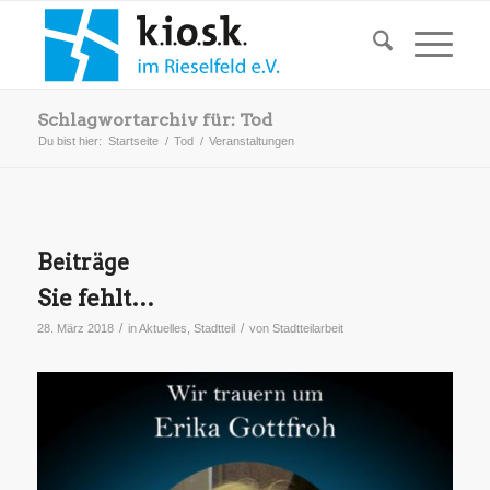
Schlagwortarchiv für: Tod
Du bist hier:
Startseite
/
Tod
/
Veranstaltungen
Beiträge
Sie fehlt…
/
/
28. März 2018
in
Aktuelles
,
Stadtteil
von
Stadtteilarbeit