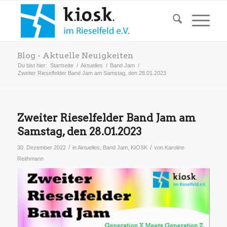
Blog - Aktuelle Neuigkeiten
Du bist hier:
Startseite
/
Aktuelles
/
Band Jam
/
Zweiter Rieselfelder Band Jam am Samstag, den 28.01.2023
Zweiter Rieselfelder Band Jam am
Samstag, den 28.01.2023
/
/
30. Dezember 2022
in
Aktuelles
,
Band Jam
,
KIOSK
von
Karoline
Reithmann