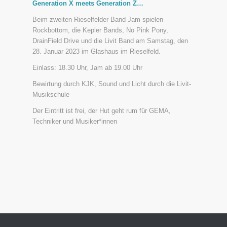
Generation X meets Generation Z…
Beim zweiten Rieselfelder Band Jam spielen
Rockbottom, die Kepler Bands, No Pink Pony,
DrainField Drive und die Livit Band am Samstag, den
28. Januar 2023 im Glashaus im Rieselfeld.
Einlass: 18.30 Uhr, Jam ab 19.00 Uhr
Bewirtung durch KJK, Sound und Licht durch die Livit-
Musikschule
Der Eintritt ist frei, der Hut geht rum für GEMA,
Techniker und Musiker*innen