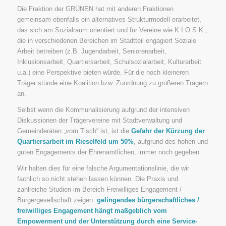
Die Fraktion der GRÜNEN hat mit anderen Fraktionen
gemeinsam ebenfalls ein alternatives Strukturmodell erarbeitet,
das sich am Sozialraum orientiert und für Vereine wie K.I.O.S.K.,
die in verschiedenen Bereichen im Stadtteil engagiert Soziale
Arbeit betreiben (z.B. Jugendarbeit, Seniorenarbeit,
Inklusionsarbeit, Quartiersarbeit, Schulsozialarbeit, Kulturarbeit
u.a.) eine Perspektive bieten würde. Für die noch kleineren
Träger stünde eine Koalition bzw. Zuordnung zu größeren Trägern
an.
Selbst wenn die Kommunalisierung aufgrund der intensiven
Diskussionen der Trägervereine mit Stadtverwaltung und
Gemeinderäten „vom Tisch“ ist, ist die
Gefahr der Kürzung der
Quartiersarbeit im Rieselfeld um 50%
, aufgrund des hohen und
guten Engagements der Ehrenamtlichen, immer noch gegeben.
Wir halten dies für eine falsche Argumentationslinie, die wir
fachlich so nicht stehen lassen können. Die Praxis und
zahlreiche Studien im Bereich Freiwilliges Engagement /
Bürgergesellschaft zeigen:
gelingendes bürgerschaftliches /
freiwilliges Engagement hängt maßgeblich vom
Empowerment und der Unterstützung durch eine Service-