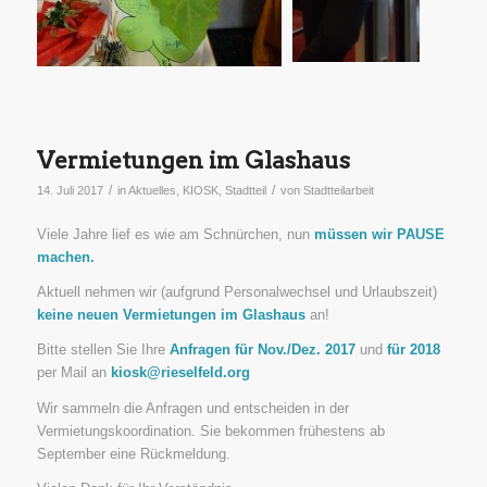
Vermietungen im Glashaus
/
/
14. Juli 2017
in
Aktuelles
,
KIOSK
,
Stadtteil
von
Stadtteilarbeit
Viele Jahre lief es wie am Schnürchen, nun
müssen wir PAUSE
machen.
Aktuell nehmen wir (aufgrund Personalwechsel und Urlaubszeit)
keine neuen Vermietungen im Glashaus
an!
Bitte stellen Sie Ihre
Anfragen für Nov./Dez. 2017
und
für 2018
per Mail an
kiosk@rieselfeld.org
Wir sammeln die Anfragen und entscheiden in der
Vermietungskoordination. Sie bekommen frühestens ab
September eine Rückmeldung.