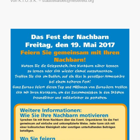
von K.I.O.S.K. – stadtteilarbeit@rieselfeld.org