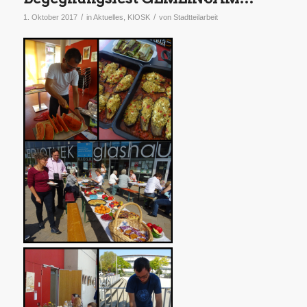
/
/
1. Oktober 2017
in
Aktuelles
,
KIOSK
von
Stadtteilarbeit