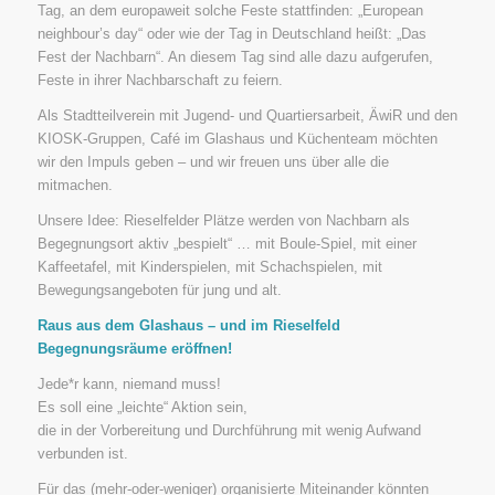
Tag, an dem europaweit solche Feste stattfinden: „European
neighbour’s day“ oder wie der Tag in Deutschland heißt: „Das
Fest der Nachbarn“. An diesem Tag sind alle dazu aufgerufen,
Feste in ihrer Nachbarschaft zu feiern.
Als Stadtteilverein mit Jugend- und Quartiersarbeit, ÄwiR und den
KIOSK-Gruppen, Café im Glashaus und Küchenteam möchten
wir den Impuls geben – und wir freuen uns über alle die
mitmachen.
Unsere Idee: Rieselfelder Plätze werden von Nachbarn als
Begegnungsort aktiv „bespielt“ … mit Boule-Spiel, mit einer
Kaffeetafel, mit Kinderspielen, mit Schachspielen, mit
Bewegungsangeboten für jung und alt.
Raus aus dem Glashaus – und im Rieselfeld
Begegnungsräume eröffnen!
Jede*r kann, niemand muss!
Es soll eine „leichte“ Aktion sein,
die in der Vorbereitung und Durchführung mit wenig Aufwand
verbunden ist.
Für das (mehr-oder-weniger) organisierte Miteinander könnten