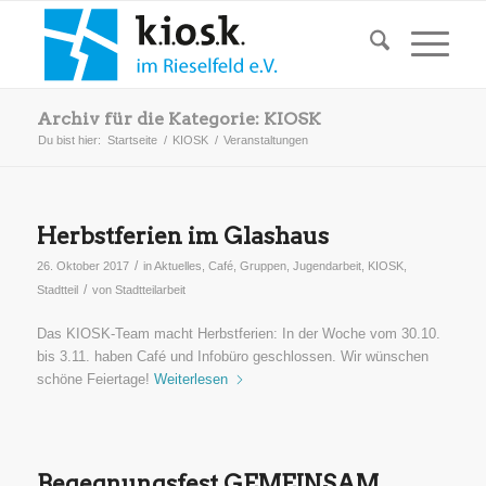
Archiv für die Kategorie: KIOSK
Du bist hier:
Startseite
/
KIOSK
/
Veranstaltungen
Herbstferien im Glashaus
/
26. Oktober 2017
in
Aktuelles
,
Café
,
Gruppen
,
Jugendarbeit
,
KIOSK
,
/
Stadtteil
von
Stadtteilarbeit
Das KIOSK-Team macht Herbstferien: In der Woche vom 30.10.
bis 3.11. haben Café und Infobüro geschlossen. Wir wünschen
schöne Feiertage!
Weiterlesen
Begegnungsfest GEMEINSAM…