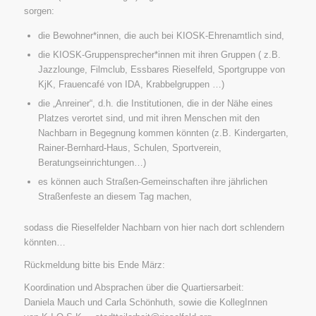
sorgen:
die Bewohner*innen, die auch bei KIOSK-Ehrenamtlich sind,
die KIOSK-Gruppensprecher*innen mit ihren Gruppen ( z.B.
Jazzlounge, Filmclub, Essbares Rieselfeld, Sportgruppe von
KjK, Frauencafé von IDA, Krabbelgruppen …)
die „Anreiner“, d.h. die Institutionen, die in der Nähe eines
Platzes verortet sind, und mit ihren Menschen mit den
Nachbarn in Begegnung kommen könnten (z.B. Kindergarten,
Rainer-Bernhard-Haus, Schulen, Sportverein,
Beratungseinrichtungen…)
es können auch Straßen-Gemeinschaften ihre jährlichen
Straßenfeste an diesem Tag machen,
sodass die Rieselfelder Nachbarn von hier nach dort schlendern
könnten…
Rückmeldung bitte bis Ende März:
Koordination und Absprachen über die Quartiersarbeit:
Daniela Mauch und Carla Schönhuth, sowie die KollegInnen