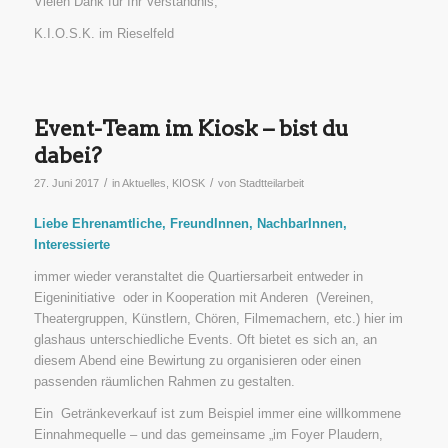
Vielen Dank für Ihr Verständnis,
K.I.O.S.K. im Rieselfeld
Event-Team im Kiosk – bist du
dabei?
/
/
27. Juni 2017
in
Aktuelles
,
KIOSK
von
Stadtteilarbeit
Liebe Ehrenamtliche, FreundInnen, NachbarInnen,
Interessierte
immer wieder veranstaltet die Quartiersarbeit entweder in
Eigeninitiative oder in Kooperation mit Anderen (Vereinen,
Theatergruppen, Künstlern, Chören, Filmemachern, etc.) hier im
glashaus unterschiedliche Events. Oft bietet es sich an, an
diesem Abend eine Bewirtung zu organisieren oder einen
passenden räumlichen Rahmen zu gestalten.
Ein Getränkeverkauf ist zum Beispiel immer eine willkommene
Einnahmequelle – und das gemeinsame „im Foyer Plaudern,