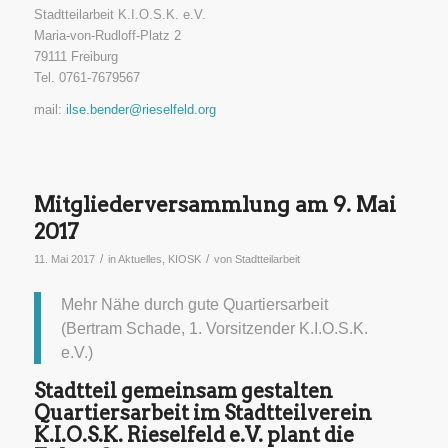
Stadtteilarbeit K.I.O.S.K. e.V.
Maria-von-Rudloff-Platz 2
79111 Freiburg
Tel. 0761-7679567
mail:
ilse.bender@rieselfeld.org
Mitgliederversammlung am 9. Mai
2017
/
/
11. Mai 2017
in
Aktuelles
,
KIOSK
von
Stadtteilarbeit
Mehr Nähe durch gute Quartiersarbeit
(Bertram Schade, 1. Vorsitzender K.I.O.S.K.
e.V.)
Stadtteil gemeinsam gestalten
Quartiersarbeit im Stadtteilverein
K.I.O.S.K. Rieselfeld e.V. plant die