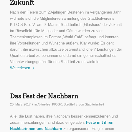
Zukunft
Nach den Feiern zum 20-jährigen Bestehen im vergangenen Jahr
widmete sich die Mitgliederversammlung des Stadtteilvereins
K.I.O.S.K. e.V. am 9. Mai im Stadtteiltreff „Glashaus“ der Zukunft
im Rieselfeld: Die Mitglieder und Gäste wurden zu vier
Themenkomplexen im Format „World Café“ befragt und konnten
ihre Vorstellungen und Wünsche äußern. Klar wurde: Es geht
darum, die inzwischen allzu „selbstverständlichen“ Leistungen der
Quartiersarbeit zu benennen und damit ein gemeinschaftliches
Verantwortungsgefühl für den Stadtteil zu entwickeln.
Weiterlesen
Das Fest der Nachbarn
/
/
20. März 2017
in
Aktuelles
,
KIOSK
,
Stadtteil
von
Stadtteilarbeit
Alle, die Lust haben, ihre Nachbarn besser kennenzulernen und
zusammenzubringen, sind dazu eingeladen,
Feste mit ihren
Nachbarinnen und Nachbarn
zu organisieren. Es gibt einen